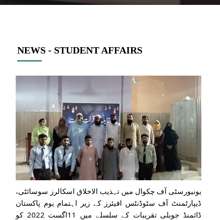
NEWS - STUDENT AFFAIRS
یونیورسٹی آف چکوال میں تہذیب الاخلاق اسکالرز سوسائٹی،
ڈیپارٹمنٹ آف سٹوڈنٹس افیئرز کے زیر اہتمام یوم پاکستان
ڈائمنڈ جوبلی تقریبات کے سلسلے میں 11اگست 2022 کو