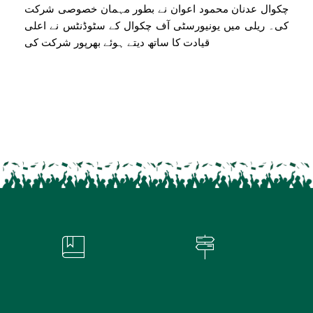
چکوال عدنان محمود اعوان نے بطور مہمان خصوصی شرکت
کی۔ ریلی میں یونیورسٹی آف چکوال کے سٹوڈنٹس نے اعلی
قیادت کا ساتھ دیتے ہوئے بھرپور شرکت کی