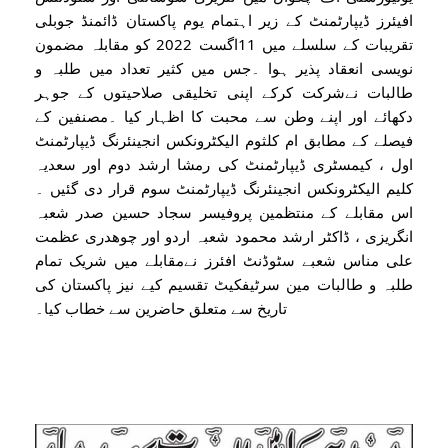
افیئرز ڈیپارٹمنٹ کے زیر اہتمام یوم پاکستان ڈائمنڈ جوبلی
تقریبات کے سلسلے میں 11اگست 2022 کو مقابلہ مضمون
نویسی انعقاد پذیر ہوا ۔جس میں کثیر تعداد میں طلبہ و
طالبات نےشرکت کرکے اپنی تخلیقی صلاحیتوں کے جوہر
دکھائے اور اپنے وطن سے محبت کا اظہار کیا ۔مصنفین کے
فیصلے کے مطابق ام کلثوم الیکٹرونکس انجینئرنگ ڈیپارٹمنٹ
اول ، کیمسٹری ڈیپارٹمنٹ کی رمشا ارشد دوم اور سعدیہ
کلیم الیکٹرونکس انجینئرنگ ڈیپارٹمنٹ سوم قرار دی گئیں ۔
اس مقابلے کے منتظمین پروفیسر سجاد حسین صدر شعبہ
انگریزی ، ڈاکٹر ارشد محمود شعبہ اردو اور چوھدری عظمت
علی مناس شعبے سٹوڈنٹ افئرز نےمقابلے میں شریک تمام
طلبہ و طالبات مین سرٹیفکیٹ تقسیم کیے نیز پاکستان کی
تاریخ سے متعلق حاضرین سے خطاب کیا۔