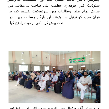
سٹوڈنٹ افیرز چوھدری عظمت علی صاحب نے مقابلے میں
شریک تمام طلبہ وطالبات میں سرٹیفکیٹ تقسیم کیے نیز
قرآن مجید کو ترتیل سے پڑھنے اور بارگاہِ رسالت میں ہدیہ
نعت پیش کرنے کی اہمیت واضح کیا۔
یونیورسٹی آف چکوال میں لٹریری سوسائٹی اور سٹوڈنٹس