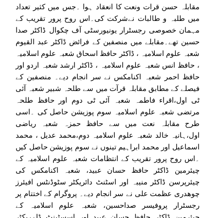
مقابلہ حسن قرات ونعت کا انعقاد ہوا ۔جس میں کثیر تعداد
میں طلبہ و طالبات نےشرکت کی۔اس روح پرور تقریب کے
مہمان خصوصی رجسٹرار یونیورسٹی آف چکوال ڈاکٹر صدا
حسین تھے۔مقابلے میں منصفین کے فرائض ڈاکٹر عبد القیوم
شعبہ علوم اسلامیہ ، ڈاکٹر حافظ اسحاق شعبہ علوم اسلامیہ
، حافظ انس شعبہ علوم اسلامیہ ، ڈاکٹر ارشد شعبہ اردو اور
حافظ احمر شعبہ اکنامکس نے سر انجام دیے۔ منصفین کے
فیصلے کے مطابق مقابلہ قرآت میں سے طلحہ شبیر شعبہ آئی
ٹی اول،اقراء فاطمہ شعبہ آئی ٹی دوم اور حافظ طلحہ
مرتضی شعبہ علوم اسلامیہ سوم پوزیشن حاصل کی ۔اسی
طرح مقابلہ نعت میں سے حافظ حمزہ شعبہ ریاضی
اول،ہانیہ خالد شعبہ علوم اسلامیہ دوم،محمد عدیل ، محمد
اسماعیل اور محمد ابراہیم تینوں نے سوم پوزیشن حاصل کیں
۔اس روح پرور تقریب کے انتظامات شعبہ علوم اسلامیہ کے
چیئرمین ڈاکٹر حافظ حسان عبید، شعبہ اکنامکس کی
چیئرپرسن ڈاکٹر منیبہ اور اسٹنٹ دائریکٹر سٹوڈنٹس افیئرز
چوھدری عظمت علی نے سر انجام دیے۔ پروگرام کے اختتام پر
رجسٹرار پروفیسر صداحسین، شعبہ علوم اسلامیہ کے
چیئرمین ڈاکٹر حافظ حسان عبید اور اسسٹینٹ ڈاۂریکٹر