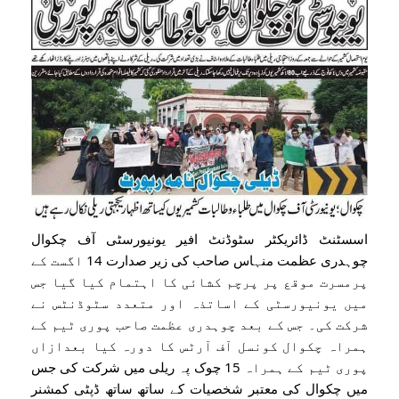
اسسٹنٹ ڈائریکٹر سٹوڈنٹ افیر یونیورسٹی آف چکوال
چوہدری عظمت منہاس صاحب کی زیر صدارت 14 اگست کے
پرمسرت موقع پر پرچم کشائی کا اہتمام کیا گیا جس
میں یونیورسٹی کے اساتذہ اور متعدد سٹوڈنٹس نے
شرکت کی۔ جس کے بعد چوہدری عظمت صاحب پوری ٹیم کے
ہمراہ چکوال کونسل آف آرٹس کا دورہ کیا بعدازاں
پوری ٹیم کے ہمراہ 15 چوک پہ ریلی میں شرکت کی جس
میں چکوال کی معتبر شخصیات کے ساتھ ساتھ ڈپٹی کمشنر